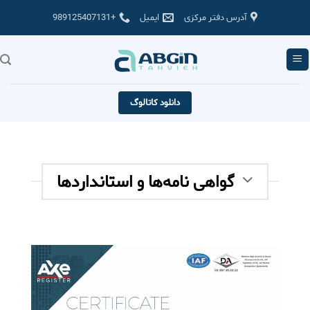
Skip
آدرس دفتر مرکزی
ایمیل
+989125407131
to
content
دانلود کاتالوگ
گواهی نامه‌ها و استاندارد‌ها