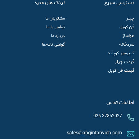
دسترسی سریع
لینک های مفید
چیلر
مشتریان ما
فن کویل
تماس با ما
هواساز
درباره ما
سردخانه
گواهی نامه‌ها
کمپرسور کوپلند
قیمت چیلر
قیمت فن کویل
اطلاعات تماس
026-37852027
sales@abgintahvieh.com