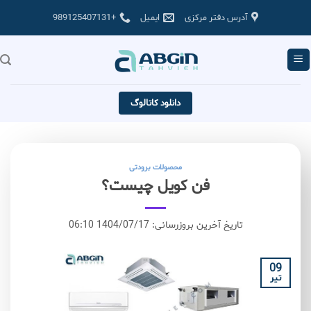
Skip
آدرس دفتر مرکزی
ایمیل
+989125407131
to
content
دانلود کاتالوگ
محصولات برودتی
فن کویل چیست؟
تاریخ آخرین بروزرسانی: 1404/07/17 06:10
09
تیر