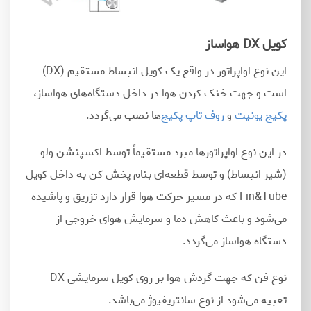
کویل DX هواساز
این نوع اواپراتور در واقع یک کویل انبساط مستقیم (DX)
است و جهت خنک کردن هوا در داخل دستگاه
های هواساز،
پکیج یونیت
و
روف تاپ پکیج
ها نصب می
گردد.
در این نوع اواپراتورها مبرد مستقیماً توسط اکسپنشن ولو
(شیر انبساط) و توسط قطعه
ای بنام پخش کن به داخل کویل
Fin&Tube که در مسیر حرکت هوا قرار دارد تزریق و پاشیده
می
شود و باعث کاهش دما و سرمایش هوای خروجی از
دستگاه هواساز می
گردد.
نوع فن که جهت گردش هوا بر روی کویل سرمایشی DX
تعبیه می
شود از نوع سانتریفیوژ می
باشد.