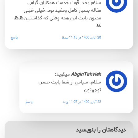
سلام وخدا قوت خدمت همکاران گرامی
مقاله بسیار کامل ومفید بود..خیلی خیلی
ممنون بابت این همه وقتی که گذاشتین🙏🙏
🙏
20 آبان, 1400 در 11:15 ب.ظ
پاسخ
AbginTahvieh
میگوید:
سلام، سپاس از شما بابت حسن
توجهتون
22 آبان, 1400 در 11:07 ق.ظ
پاسخ
دیدگاهتان را بنویسید