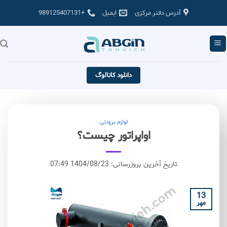
Skip
آدرس دفتر مرکزی
ایمیل
+989125407131
to
content
دانلود کاتالوگ
لوازم برودتی
اواپراتور چیست؟
تاریخ آخرین بروزرسانی: 1404/08/23 07:49
13
مهر