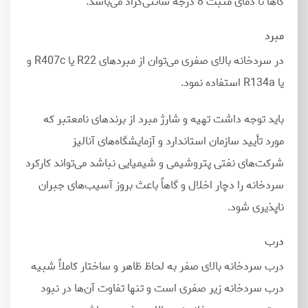
گاهاً تا دمای مثبت 8 درجه سانتی
گراد می
باشد.
مبرد
در سردخانه بالای صفری می
توان از مبردهای R22 یا R407c و
یا R134a استفاده نمود.
باید توجه داشت تهیه و شارژ مبرد از برندهای نامعتبر که
مورد تأیید سازمان استاندارد و آزمایشگاه
های آنالیز
شرکت
های نفتی پتروشیمی و شیمیایی نباشد می
تواند کارکرد
سردخانه را دچار اخلال و گاهاً باعث بروز آسیب
های جبران
ناپذیری شود.
درب
درب سردخانه بالای صفر به لحاظ ظاهر و ساختار کاملاً شبیه
درب سردخانه زیر صفری است و تنها تفاوت آن
ها در نبود