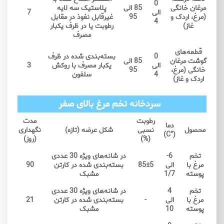
0
مرغان خانگی
85 الی
پلاستیک سه لایه
الی
7
(مرغ، اردک و
95
غیرقابل نفوذ در مقابل
4
غاز)
رطوبت یا در ظرف یکبار
مصرف
قطعه‌های
0
بسته‌بندی شده در ظرف
گوشت مرغان
85 الی
الی
یکبار مصرف با روکش
3
خانگی (مرغ،
95
4
سلفون
اردک و غاز)
سردخانه تخم مرغ بالای صفر
رطوبت
مدت
دما
محصول
نسبی
شکل عرضه (تازه)
نگهداری
(°C)
(%)
(روز)
تخم
6-
در شانه‌های ویژه 30 عددی
مرغ با
الی
85±5
بسته‌بندی شده در کارتن
90
پوسته
1/7
مشبک
تخم
4
در شانه‌های ویژه 30 عددی
مرغ با
الی
-
بسته‌بندی شده در کارتن
21
پوسته
10
مشبک