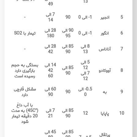
13
49
7 الی
5
انجیر
1- الی 0
90
-
14
90 الی
28 الی
6
انگور
1- الی 0
تیمار با SO2
180
95
8 الی
85 الی
28 الی
7
آناناس
-
42
90
13
5 الی
14 الی
بستگی به حجم
12
85 الی
8
آووکادو
42
بارگیری دارد
7 الی
90
60
رسیده است
12
0.5- الی
60 الی
مشکل قارچی
9
به
90
0
90
دارد
با آب داغ
85 الی
7 الی
(°45C) به مدت
10
پاپایا
12
90
21
20 دقیقه تیمار
شود
85 الی
45 الی
پرتقال