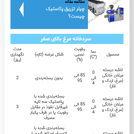
مطالعه مقاله
چیلر تزریق پلاستیک
چیست؟
سردخانه مرغ بالای صفر
رطوبت
مدت
دما
محصول
نسبی
شکل عرضه (تازه)
نگهداری
(°C)
(%)
(روز)
لاشه درسته
0
مرغان خانگی
85 الی
الی
بدون بسته‌بندی
2
(مرغ، اردک و
95
4
غاز)
بسته‌بندی شده با
لاشه درسته
0
پلاستیک سه لایه
مرغان خانگی
85 الی
الی
غیرقابل نفوذ در مقابل
3
(مرغ، اردک و
95
4
رطوبت یا در ظرف یکبار
غاز)
مصرف
بسته‌بندی شده با
لاشه درسته
اتمسفر اصلاح شده با