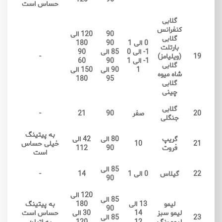
حساس است
گلابی
کنفرانس
90
120 الی
گلابی
0 الی 1
90
180
بارتلت
1- الی 0
85 الی
90
19
(ویلیامز)
-
1- الی 1
90
60
گلابی
1
90 الی
150 الی
شاه میوه
180
95
گلابی
چینی
گلابی
20
صفر
90
21
-
جنگلی
به پیتینگ
گریپ
80 الی
42 الی
21
10
خیلی حساس
فروت
90
112
است
85 الی
22
گیلاس
0 الی 1
14
-
90
120 الی
85 الی
لیمو
13 الی
180
به پیتینگ
90
لیمو سبز
14
30 الی
حساس است
23
85 الی
لیمو رنگ
12
120
به اتیلن