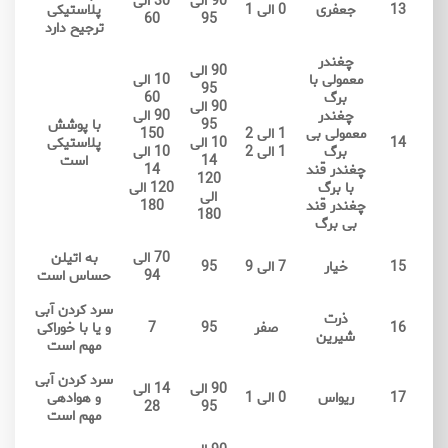
90 الی
30 الی
13
جعفری
0 الی 1
پلاستیکی
60
95
ترجیح دارد
چغندر
90 الی
معمولی با
10 الی
95
برگ
60
90 الی
چغندر
90 الی
95
با پوشش
معمولی بی
1 الی 2
150
14
10 الی
پلاستیکی
برگ
1 الی 2
10 الی
14
است
چغندر قند
14
120
با برگ
120 الی
الی
چغندر قند
180
180
بی برگ
70 الی
به اتیلن
15
خیار
7 الی 9
95
94
حساس است
سرد کردن آبی
ذرت
16
صفر
95
7
و یا با خوراکی
شیرین
مهم است
سرد کردن آبی
90 الی
14 الی
17
ریواس
0 الی 1
و هوادهی
28
95
مهم است