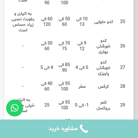
است
90
100
به اتیلن و
10 الی
50 الی
60 الی
رطوبت نسبی
25
کدو حلوایی
13
60
120
زیاد حساس
است
کدو
9 الی
70 الی
30 الی
26
خورشتی
-
60
75
12
بهاری
کدو
85 الی
27
خورشتی
0 الی 4
4 الی 5
-
90
پاییزی
95 الی
40 الی
28
کرفس
صفر
-
60
100
به اتیلن
کلم
95 الی
29
1- الی 0
25
خیلی حساس
بروکسل
100
است
95 الی
کمتر از
به اتیلن
30
کلم بروکلی
صفر
98
14
حساس است
مشاوره خرید
کلم پیچ