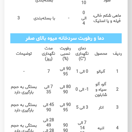
سود
بسته‌بندی
10
0
ماهی شکم خالی،
الی
-
با بسته‌بندی
3
فیله و یا استیک
4
دما و رطوبت سردخانه میوه بالای صفر
دمای
رطوبت
مدت
ردیف
محصول
نگهداری
نسبی
نگهداری
توضیحات
(°C)
(%)
(روز)
90 الی
1
آلبالو
0 الی 1
7
-
95
آلو، آلو
80 الی
7 الی
بستگی به حجم
2
سیاه و
1- الی 0
90
35
بارگیری دارد
شابلون
90 الی
45 الی
بستگی به حجم
3
انار
3 الی 5
95
90
بارگیری دارد
28 الی
7 الی
90
49
بستگی به حجم
4
انبه
14
90
28 الی
بارگیری دارد