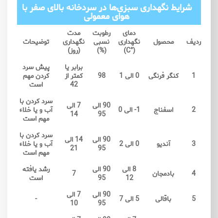
شرایط نگهداری سبزی‌ها در سردخانه بالای صفر با
هوای معمولی
دمای
رطوبت
مدت
ردیف
محصول
نگهداری
نسبی
نگهداری
توضیحات
(°C)
(%)
(روز)
برابر یا
پیش سرد
1
کنگر فرنگی
0 الی 1
98
کمتر از
کردن مهم
42
است
سرد کردن با
90 الی
7 الی
2
اسفناج
1- الی 0
آب و یا خلاء
14
95
مهم است
سرد کردن با
90 الی
14 الی
3
آندیو
0 الی 2
آب و یا خلاء
21
95
مهم است
8 الی
90 الی
رشد یافته
4
بادمجان
7
12
95
است
90 الی
7 الی
5
باقالی
5 الی 7
-
10
95