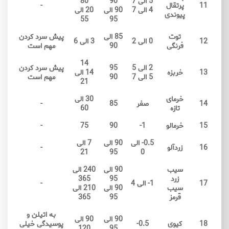
5 الی 7
90
80
11
پرتقال
-
4 الی 7
90 الی
20 الی
پیوندی
55
95
توت
85 الی
پیش سرد کردن
12
0 الی 2
3 الی 6
فرنگی
90
مهم است
14
2 الی 5
95
پیش سرد کردن
13
خربزه
14 الی
5 الی 7
90
مهم است
21
خرمای
30 الی
14
صفر
85
-
تازه
60
15
خرمالو
1-
90
75
-
0.5- الی
90 الی
7 الی
16
زردآلو
-
21
95
0
سیب
90 الی
240 الی
زرد
95
365
17
1- الی 4
-
سیب
90 الی
210 الی
قرمز
95
365
به اتیلن و
90 الی
90 الی
18
کیوی
0.5-
پوسیدگی خیلی
120
95