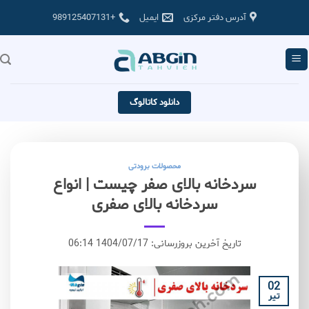
Skip
آدرس دفتر مرکزی
ایمیل
+989125407131
to
content
دانلود کاتالوگ
محصولات برودتی
سردخانه بالای صفر چیست | انواع
سردخانه بالای صفری
تاریخ آخرین بروزرسانی: 1404/07/17 06:14
02
تیر