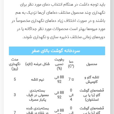
باید توجه داشت در هنگام انتخاب دمای مورد نظر برای
نگهداری چند محصول مختلف دماهای آن
ها نزدیک به هم
باشند و در صورت اختلاف زیاد دماهای نگهداری مخصوصاً در
مورد میوه
ها بهتر است محصولات مورد نظر جداگانه یا در
دوره
های زمانی مختلف ذخیره سازی و نگهداری شوند.
سردخانه گوشت بالای صفر
رطوبت
مدت
دما
محصول
نسبی
شکل عرضه (تازه)
نگهداری
(°C)
(%)
(روز)
لاشه گاو و
88 الی
تا 7
نیم لاشه
5
گاومیش
92
قطعه‌های گوشت
0
بسته‌بندی
88 الی
گاو (با یا بی
الی
معمولی در ظرف
3
92
استخوان)
4
یکبار مصرف
قطعه‌های گوشت
0
بسته‌بندی شده
88 الی
گاو (با یا بی
الی
در خلاء در ظرف
7