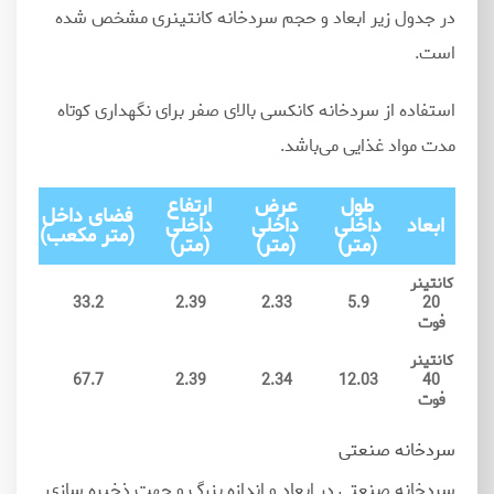
در جدول زیر ابعاد و حجم سردخانه کانتینری مشخص شده
است.
استفاده از سردخانه کانکسی بالای صفر برای نگهداری کوتاه
مدت مواد غذایی می
باشد.
طول
عرض
ارتفاع
فضای داخل
ابعاد
داخلی
داخلی
داخلی
(متر مکعب)
(متر)
(متر)
(متر)
کانتینر
33.2
2.39
2.33
5.9
20
فوت
کانتینر
67.7
2.39
2.34
12.03
40
فوت
سردخانه صنعتی
سردخانه صنعتی در ابعاد و اندازه بزرگ و جهت ذخیره سازی