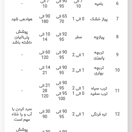
7 الی
90 الی
7 الی
6
بامیه
-
10
95
10
65 الی
90 الی
7
پیاز خشک
0 الی 1
هوادهی شود
180
70
پوشش
92 الی
10 الی
8
پیازچه
صفر
پلی‌اتیلن
14
95
داشته باشد
تربچه
90 الی
60 الی
9
1 الی 2
-
پاییزی
95
120
تربچه
90 الی
14 الی
10
1 الی 2
-
بهاری
95
21
90 الی
21 الی
ترب سیاه
1 الی 2
95
-
28
11
ترب سفید
0 الی 1
95 الی
120
100
سرد کردن با
90 الی
30 الی
12
تره فرنگی
1 الی 2
آب و یا خلاء
90
95
مهم است
پوشش