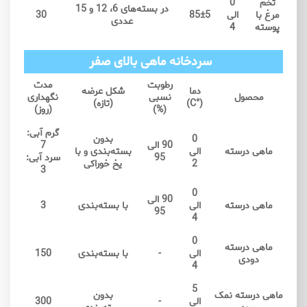
تخم
0
در بسته‌های 6، 12 و 15
مرغ با
الی
85±5
30
عددی
پوسته
4
سردخانه ماهی بالای صفر
رطوبت
مدت
دما
شکل عرضه
محصول
نسبی
نگهداری
(°C)
(تازه)
(%)
(روز)
گرم آبی:
0
بدون
90 الی
7
ماهی درسته
الی
بسته‌بندی و با
95
سرد آبی:
2
یخ خوراکی
3
0
90 الی
ماهی درسته
الی
با بسته‌بندی
3
95
4
0
ماهی درسته
الی
-
با بسته‌بندی
150
دودی
4
5
ماهی درسته نمک
بدون
الی
-
300