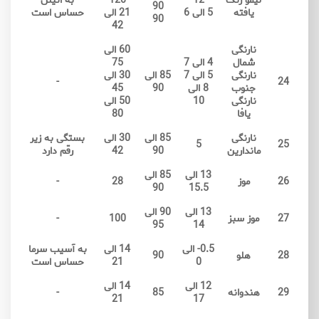
90
یافته
5 الی 6
21 الی
حساس است
90
42
نارنگی
60 الی
شمال
4 الی 7
75
نارنگی
5 الی 7
85 الی
30 الی
-
24
جنوب
8 الی
90
45
نارنگی
10
50 الی
یافا
80
نارنگی
85 الی
30 الی
بستگی به زیر
5
25
ماندارین
90
42
رقم دارد
13 الی
85 الی
26
موز
28
-
90
15.5
13 الی
90 الی
27
موز سبز
100
-
95
14
0.5- الی
14 الی
به آسیب سرما
28
هلو
90
0
21
حساس است
12 الی
14 الی
29
هندوانه
85
-
21
17