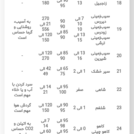
90 الی
18
زنجبیل
13
180
-
95
سیب‌زمینی
7 الی
270
دیررس
90
به آسیب،
10
21 الی
سیب‌زمینی
90
روشنایی و
556
10
19
زودرس
85 الی
گرما حساس
13 الی
120 الی
سیب‌زمینی
90
است
150
15
ترشی
سیب‌زمینی
13 الی
85 الی
120 الی
-
20
شیرین
16
90
270
65 الی
42 الی
21
سیر خشک
1 الی 2
-
49
75
سرد کردن با
95 الی
14 الی
22
شاهی
صفر
آب و یا خلاء
21
100
مهم است
90 الی
120 الی
گردش هوا
23
شلغم
1 الی 2
95
150
مهم است
95 الی
7 الی
به اتیلن و
کاهو
98
14
24
0 الی 2
CO2 حساس
کاهو چینی
95 الی
60 الی