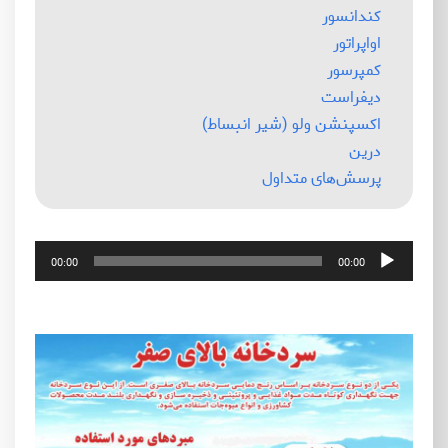
کندانسور
اواپراتور
کمپرسور
دیفراست
اکسپنشن ولو (شیر انبساط)
درین
پرسش‌های متداول
پخش‌کننده
00:00
00:00
صوت