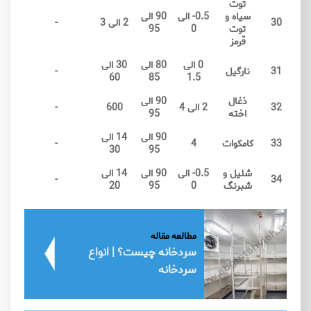
توت
سیاه و
0.5- الی
90 الی
30
2 الی 3
-
توت
0
95
قرمز
0 الی
80 الی
30 الی
31
نارگیل
-
60
85
1.5
ذغال
90 الی
32
2 الی 4
600
-
اخته
95
90 الی
14 الی
33
کامکوات
4
-
30
95
شلیل و
0.5- الی
90 الی
14 الی
-
34
شبرنگ
0
95
20
مطالعه مقاله
سردخانه چیست؟ | انواع
سردخانه